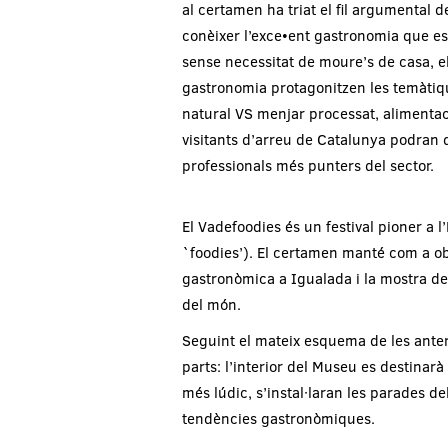
al certamen ha triat el fil argumental d
conèixer l’exce•ent gastronomia que es 
sense necessitat de moure’s de casa, el
gastronomia protagonitzen les temàtiq
natural VS menjar processat, alimentaci
visitants d’arreu de Catalunya podran 
professionals més punters del sector.
El Vadefoodies és un festival pioner a 
`foodies’). El certamen manté com a obj
gastronòmica a Igualada i la mostra de 
del món.
Seguint el mateix esquema de les anteri
parts: l’interior del Museu es destinarà 
més lúdic, s’instal·laran les parades de
tendències gastronòmiques.