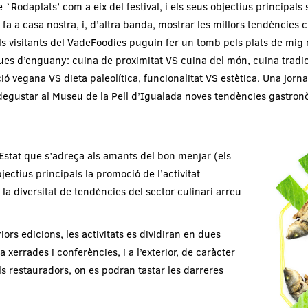
e `Rodaplats’ com a eix del festival, i els seus objectius principals
fa a casa nostra, i, d’altra banda, mostrar les millors tendències 
s visitants del VadeFoodies puguin fer un tomb pels plats de mig mó
ues d’enguany: cuina de proximitat VS cuina del món, cuina tradi
ó vegana VS dieta paleolítica, funcionalitat VS estètica. Una jornad
degustar al Museu de la Pell d’Igualada noves tendències gastronò
l’Estat que s’adreça als amants del bon menjar (els
ectius principals la promoció de l’activitat
la diversitat de tendències del sector culinari arreu
ors edicions, les activitats es dividiran en dues
a xerrades i conferències, i a l’exterior, de caràcter
ls restauradors, on es podran tastar les darreres