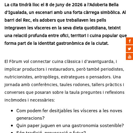
La cita tindrà lloc el 8 de juny de 2026 a l’Adoberia Bella
d’Igualada, un escenari amb una forta càrrega simbòlica. Al
barri del Rec, els adobers que treballaven les pells
integraven les vísceres en la seva dieta quotidiana, teixint
una relació profunda entre ofici, territori i cuina popular que
forma part de la identitat gastronòmica de la ciutat.
El Fòrum vol connectar cuina clàssica i d’avantguarda, i
implicar productors i restauradors, però també periodistes,
nutricionistes, antropòlegs, estrategues o pensadors. Una
jornada amb conferències, taules rodones, tallers pràctics i
converses que posaran sobre la taula preguntes i reflexions
incòmodes i necessàries:
Com podem fer desitjables les vísceres a les noves
generacions?
Quin paper juguen en una gastronomia sostenible?
Són tradició, provocació o futur?