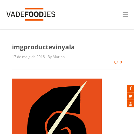
imgproductevinyala
17 de maig de 2018
By Marion
0