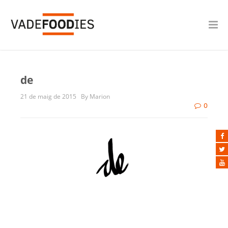
de
21 de maig de 2015
By Marion
0