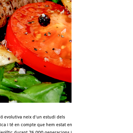
ió evolutiva neix d’un estudi dels
ítica i té en compte que hem estat en
leolític durant 76.000 generacions i,