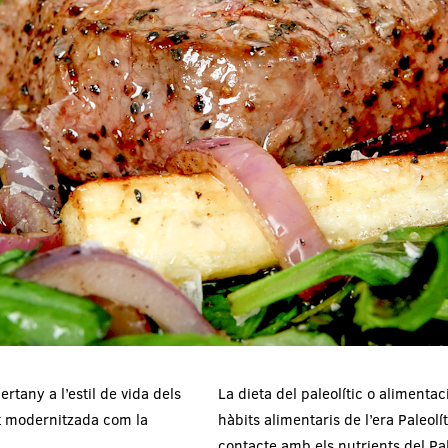
rtany a l’estil de vida dels
La dieta del paleolític o alimentac
nt modernitzada com la
hàbits alimentaris de l’era Paleol
contacte amb els nutrients del Pa