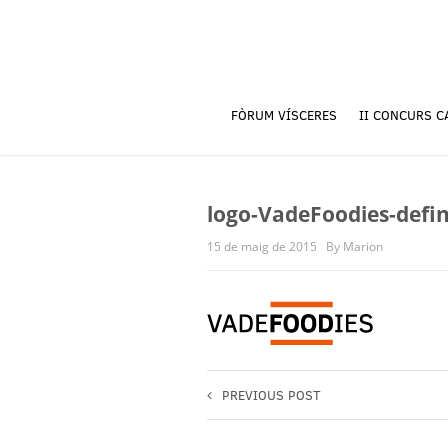
FÒRUM VÍSCERES
II CONCURS C
logo-VadeFoodies-defin
15 de maig de 2015
By Marion
PREVIOUS POST