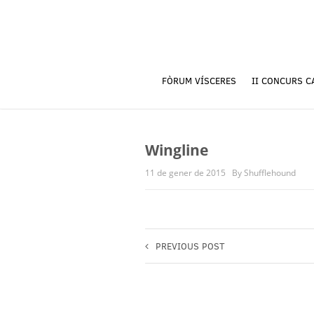
FÒRUM VÍSCERES
II CONCURS C
Wingline
11 de gener de 2015
By Shufflehound
PREVIOUS POST